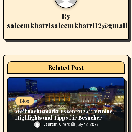
i
By
g
saleemkhatrisaleemkhatri12@gmail
a
t
i
Related Post
o
n
Blog
Weihnachtsmarkt Essen 2025: Termine,
Highlights und Tipps für Besucher
Laurent Girard
July 12, 2026