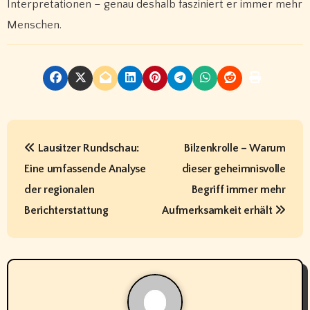
Interpretationen – genau deshalb fasziniert er immer mehr
Menschen.
P
Lausitzer Rundschau:
Bilzenkrolle – Warum
o
Eine umfassende Analyse
dieser geheimnisvolle
s
der regionalen
Begriff immer mehr
t
Berichterstattung
Aufmerksamkeit erhält
n
a
v