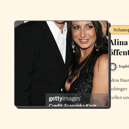
Schausp
Alina
öffen
Sophi
Alina Baumann ist eine deutsche Schauspielerin mit Filmen wie Tim
Lobinger
Rollen un