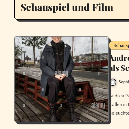
Schauspiel und Film
Schausp
Andre
als S
Sophi
Andrea Paluch ist eine österreichische Schauspielerin, die durch ihre
Rollen in
beleuchte