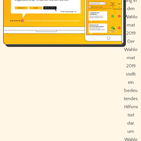
ung in
den
Wahlo
mat
2019
Der
Wahlo
mat
2019
stellt
ein
bedeu
tendes
Hilfsmi
ttel
dar,
um
Wähle