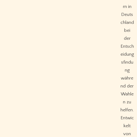
rn in
Deuts
chland
bei
der
Entsch
eidung
sfindu
ng
währe
nd der
Wahle
n zu
helfen.
Entwic
kelt
von