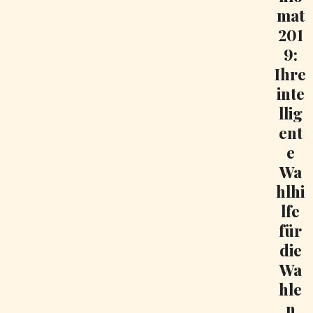
mat
201
9:
Ihre
inte
llig
ent
e
Wa
hlhi
lfe
für
die
Wa
hle
n