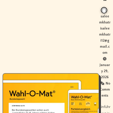
salee
mkhatr
isalee
mkhatr
i12@g
mail.c
om
Januar
y 29,
2026
No
Comm
ents
Einführ