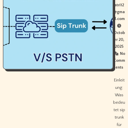
atri12
@gma
il.com
Octob
er 20,
2025
No
Comm
ents
Einleit
ung:
Was
bedeu
tet sip
trunk
für