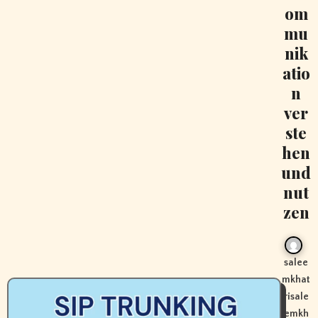
om
mu
nik
atio
n
ver
ste
hen
und
nut
zen
salee
mkhat
risale
emkh