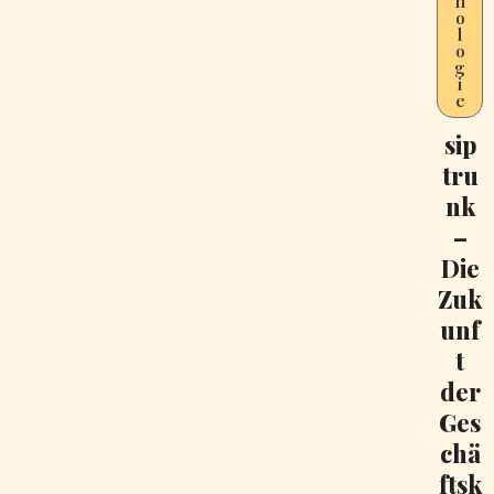
n
o
l
o
g
i
e
sip
tru
nk
–
Die
Zuk
unf
t
der
Ges
chä
ftsk