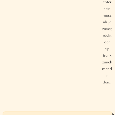
enter
sein
muss
als je
zuvor,
rückt
der
sip
trunk
zuneh
mend
in
den…