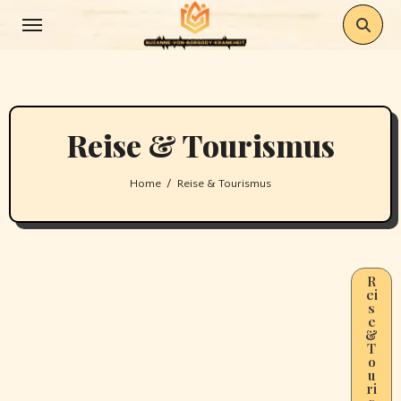
Skip
to
content
Reise & Tourismus
Home
Reise & Tourismus
R
ei
s
e
&
T
o
u
ri