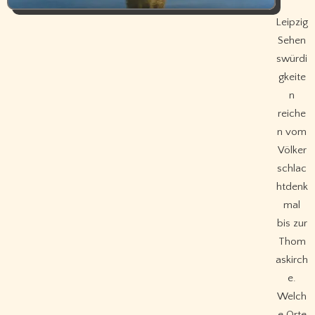
Leipzig
Sehen
swürdi
gkeite
n
reiche
n vom
Völker
schlac
htdenk
mal
bis zur
Thom
askirch
e.
Welch
e Orte