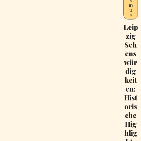
s
m
u
s
Leip
zig
Seh
ens
wür
dig
keit
en:
Hist
oris
che
Hig
hlig