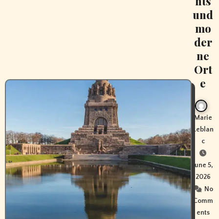
hts
und
mo
der
ne
Ort
e
Marie
Leblan
c
June 5,
2026
No
Comm
ents