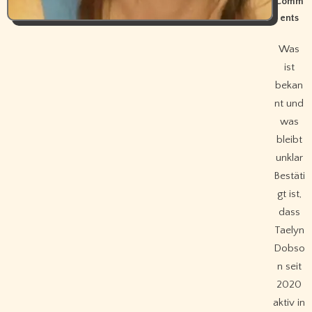
Comm
ents
Was
ist
bekan
nt und
was
bleibt
unklar
Bestäti
gt ist,
dass
Taelyn
Dobso
n seit
2020
aktiv in