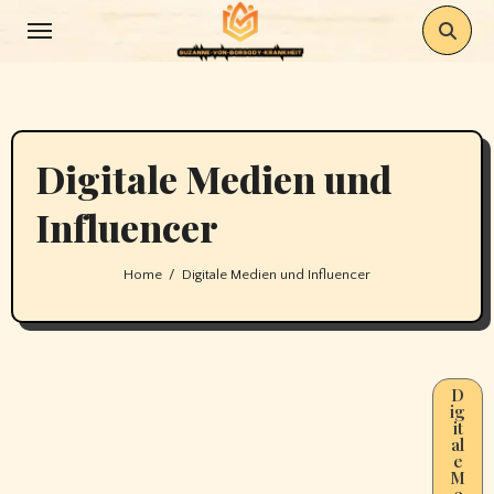
Skip
to
content
Digitale Medien und
Influencer
Home
Digitale Medien und Influencer
D
ig
it
al
e
M
e