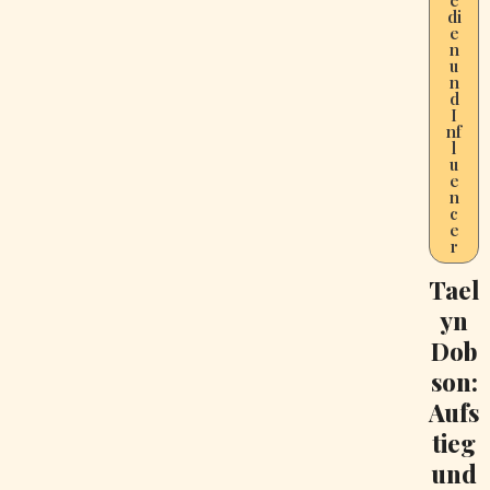
di
e
n
u
n
d
I
nf
l
u
e
n
c
e
r
Tael
yn
Dob
son:
Aufs
tieg
und