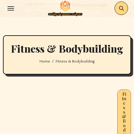
Skip
to
content
Fitness & Bodybuilding
Home
Fitness & Bodybuilding
Fi
tn
e
s
s
&
B
o
d