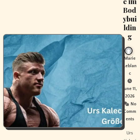
e im
Bod
ybui
ldin
g
Marie
Leblan
c
June 11,
2026
No
Comm
ents
Urs