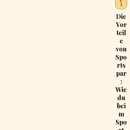
e
l
Die
Vor
teil
e
von
Spo
rts
par
:
Wie
du
bei
m
Spo
rt