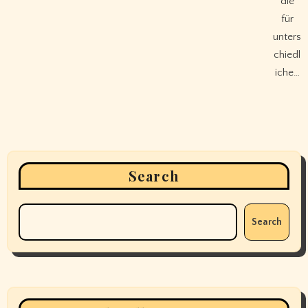
die
für
unters
chiedl
iche…
Search
Search