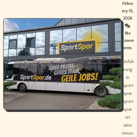
Febru
ary 15,
2026
No
Comm
ents
Einfüh
rung
in
Sport
spar
Sport
spar
ist
eine
innov