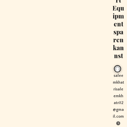
Equ
ipm
ent
spa
ren
kan
nst
salee
mkhat
risale
emkh
atri12
@gma
il.com