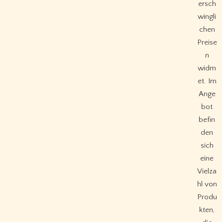
ersch
wingli
chen
Preise
n
widm
et. Im
Ange
bot
befin
den
sich
eine
Vielza
hl von
Produ
kten,