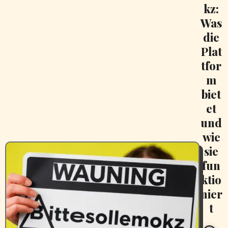
kz:
Was
die
Plat
tfor
m
biet
et
und
wie
sie
fun
ktio
nier
t