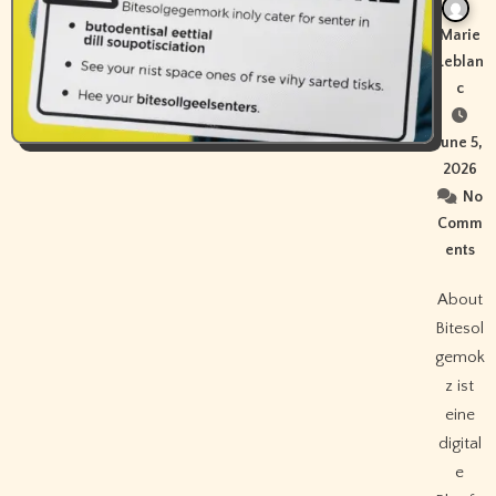
Marie
Leblan
c
June 5,
2026
No
Comm
ents
About
Bitesol
gemok
z ist
eine
digital
e