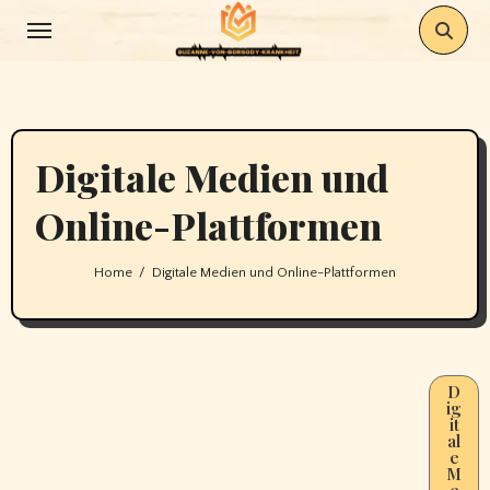
Skip
to
content
Digitale Medien und
Online-Plattformen
Home
Digitale Medien und Online-Plattformen
D
ig
it
al
e
M
e