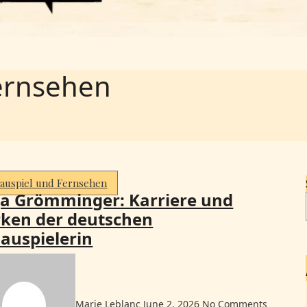
ernsehen
auspiel und Fernsehen
a Grömminger: Karriere und
ken der deutschen
auspielerin
Marie Leblanc
June 2, 2026
No Comments