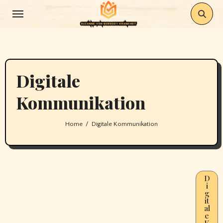
Skip
to
content
Digitale
Kommunikation
Home
Digitale Kommunikation
D
i
g
it
al
e
K