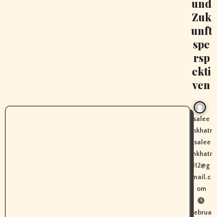
und
Zuk
unft
spe
rsp
ekti
ven
salee
mkhatr
isalee
mkhatr
i12@g
mail.c
om
Februa