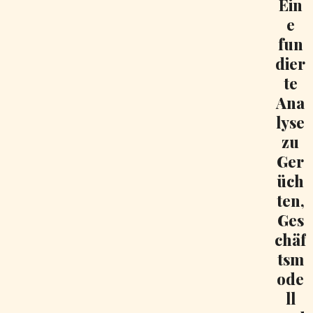
Ein
e
fun
dier
te
Ana
lyse
zu
Ger
üch
ten,
Ges
chäf
tsm
ode
ll