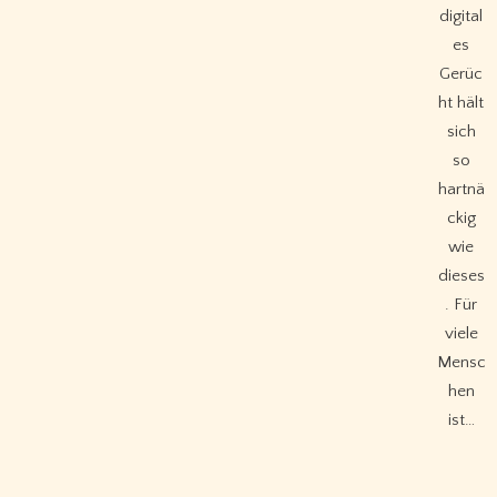
digital
es
Gerüc
ht hält
sich
so
hartnä
ckig
wie
dieses
. Für
viele
Mensc
hen
ist…