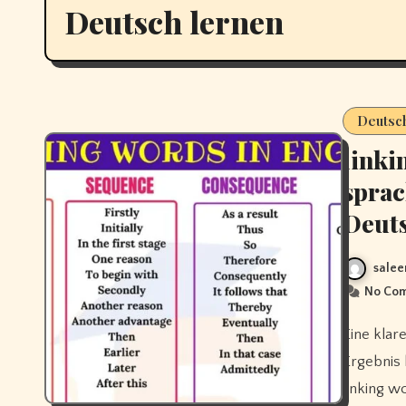
Deutsch lernen
Deutsc
linki
sprac
Deut
salee
No Co
Eine klare, überzeugende Sprache entsteht nicht zufällig. Sie ist das
Ergebnis
linking w