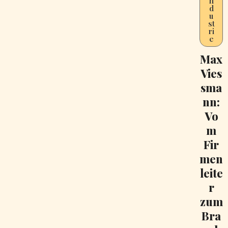
n
d
u
st
ri
e
Max
Vies
sma
nn:
Vo
m
Fir
men
leite
r
zum
Bra