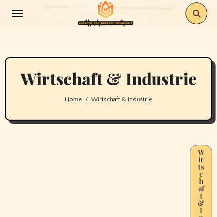
Skip
to
content
Wirtschaft & Industrie
Home
Wirtschaft & Industrie
W
ir
ts
c
h
af
t
&
I