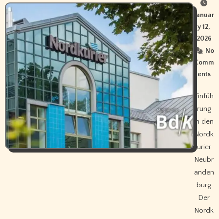
Januar
y 12,
2026
No
Comm
ents
Einfüh
rung
in den
Nordk
urier
Neubr
anden
burg
Der
Nordk