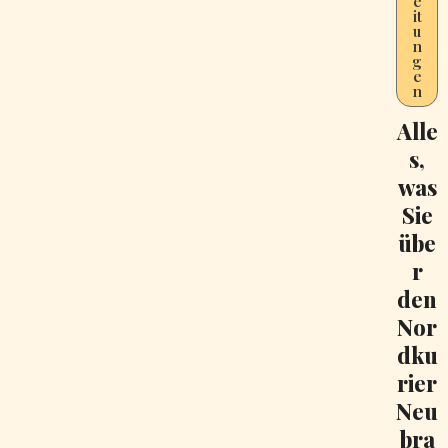
e
it
u
n
g
e
n
Alle
s,
was
Sie
übe
r
den
Nor
dku
rier
Neu
bra