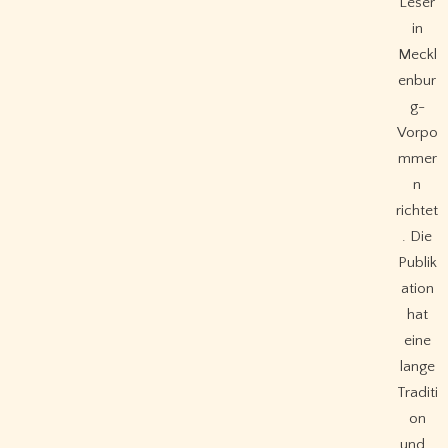
Leser
in
Meckl
enbur
g-
Vorpo
mmer
n
richtet
. Die
Publik
ation
hat
eine
lange
Traditi
on
und…