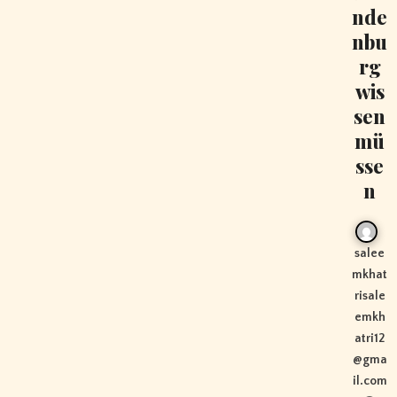
nde
nbu
rg
wis
sen
mü
sse
n
salee
mkhat
risale
emkh
atri12
@gma
il.com