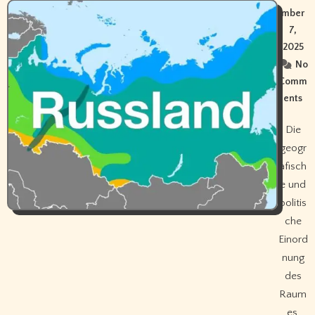
mber
7,
2025
No
Comm
ents
Die
geogr
afisch
e und
politis
che
Einord
nung
des
Raum
es,