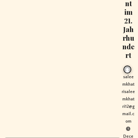
nt
im
21.
Jah
rhu
nde
rt
salee
mkhat
risalee
mkhat
ri12@g
mail.c
om
Dece