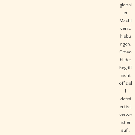
global
er
Macht
versc
hiebu
ngen.
Obwo
hl der
Begriff
nicht
offiziel
l
defini
ert ist,
verwe
ist er
auf…