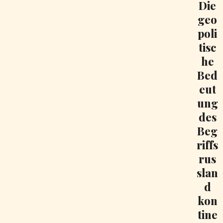
Die
geo
poli
tisc
he
Bed
eut
ung
des
Beg
riffs
rus
slan
d
kon
tine