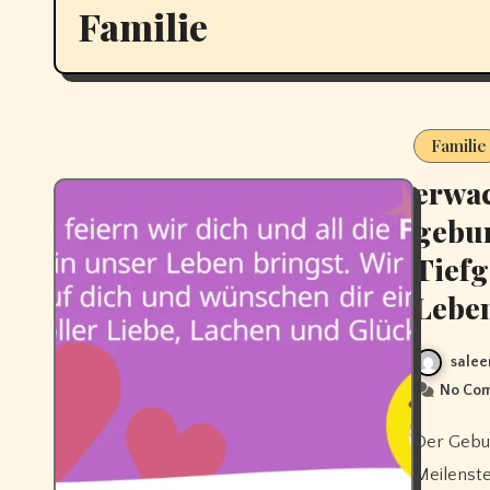
Familie
Familie
erwac
gebur
Tiefg
Lebe
salee
No Co
Der Geburtstag einer erwachsenen Tochter ist ein emotionaler
Meilenste