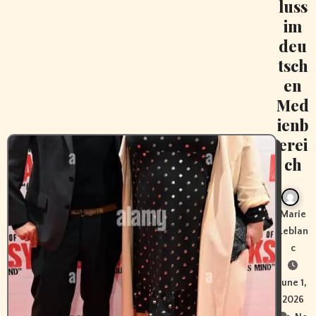
luss
im
deu
tsch
en
Med
ienb
erei
ch
Marie
Leblan
c
June 1,
2026