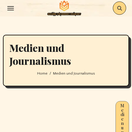
Skip
to
content
Medien und
Journalismus
Home
Medien und Journalismus
M
e
di
e
n
u
n