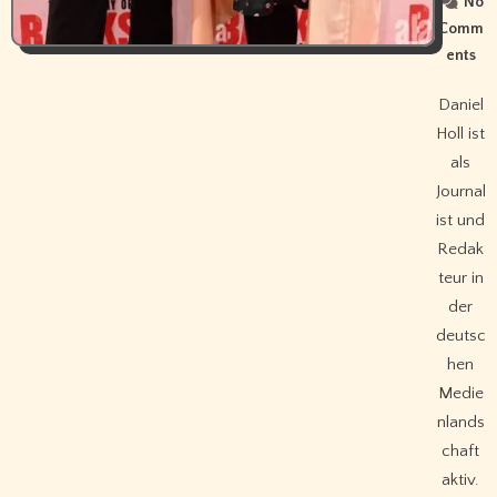
No
Comm
ents
Daniel
Holl ist
als
Journal
ist und
Redak
teur in
der
deutsc
hen
Medie
nlands
chaft
aktiv.