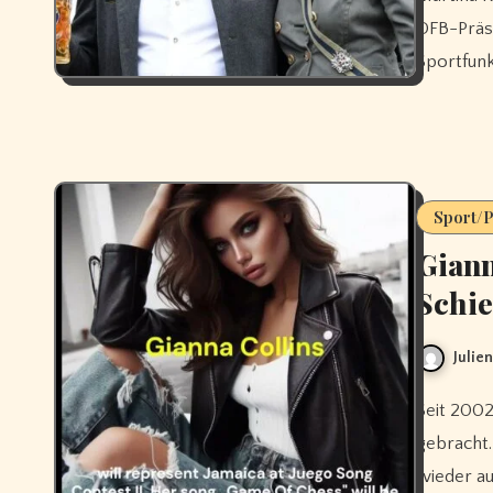
DFB-Präsi
Sportfunk
Sport/
Giann
Schie
Julie
Seit 2002 wird Gianna Collina oft mit Pierluigi Collina in Verbindung
gebracht.
wieder au