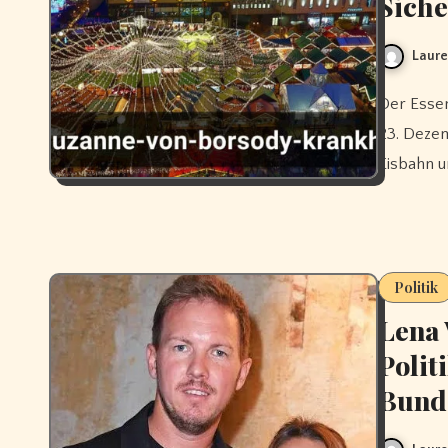
Siche
Laure
Der Essener Weihnachtsmarkt 2025 öffnet vom 18. November bis
23. Dezem
Eisbahn u
Politik
Lena 
Polit
Bund