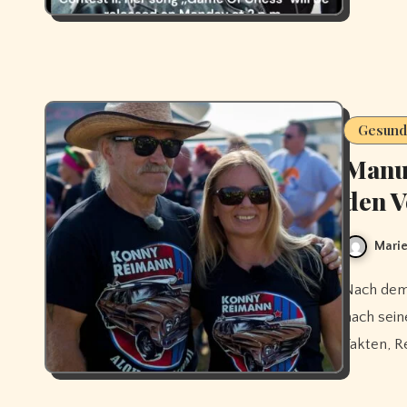
Gesundh
Manu 
den V
Marie
Nach dem Schlaganfall von Manu Reimann 2024 Fragen viele Fans
nach sein
Fakten, R