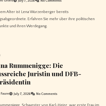
nt Girard
July 7, 2026
No Comments
sabgeordnete. Erfahren Sie mehr über ihre politischen
nkte und ihren Werdegang.
ina Rummenigge: Die
ussreiche Juristin und DFB-
räsidentin
n Faure
July 7, 2026
No Comments