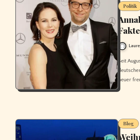
Politik
Annal
Fakt
Laure
Seit August 2024 kursieren Spekulationen über das Privatleben der
deutschen
neuer fre
Blog
Weihn