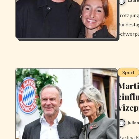
Laure
Trotz jungem Alter ist Lena Wurzenberger bereits
Bundestag
Schwerpu
Sport
Mart
einfl
Vizep
Julie
Martina Rummenigge, Schwester von Karl-Heinz, war erste Frau im