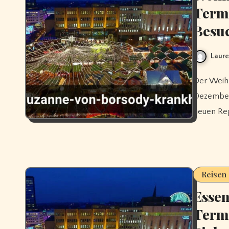
Termi
Besu
Laure
Der Weihnachtsmarkt Essen 2025 öffnet vom 18. November bis 23.
Dezember.
neuen Re
Reisen
Essen
Termi