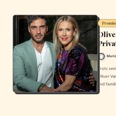
Promin
Olive
Priva
Marie
Trotz seiner Nähe zu bekannten Persönlichkeiten bleibt einiges über
Oliver Va
und Famili