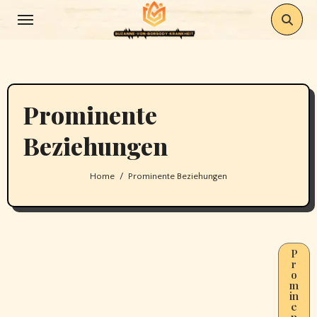
Skip
to
content
Prominente
Beziehungen
Home
Prominente Beziehungen
P
r
o
m
in
e
n