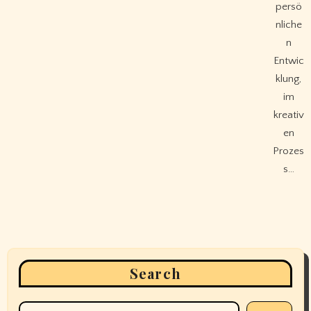
persö
nliche
n
Entwic
klung,
im
kreativ
en
Prozes
s…
Search