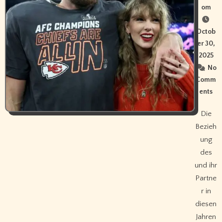
om
Octob
er 30,
2025
No
Comm
ents
Die
Bezieh
ung
des
und ihr
Partne
r in
diesen
Jahren