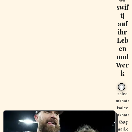
swif
t]
auf
ihr
Leb
en
und
Wer
k
salee
mkhatr
isalee
mkhatr
i12@g
mail.c