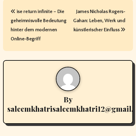
P
ise return infinite – Die
James Nicholas Rogers-
o
geheimnisvolle Bedeutung
Gahan: Leben, Werk und
s
hinter dem modernen
künstlerischer Einfluss
t
Online-Begriff
n
a
v
i
By
g
saleemkhatrisaleemkhatri12@gmail
a
t