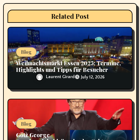
i
Related Post
o
n
Blog
Weihnachtsmarkt Essen 2025: Termine,
Highlights und Tipps für Besucher
Laurent Girard
July 12, 2026
Blog
Götz George