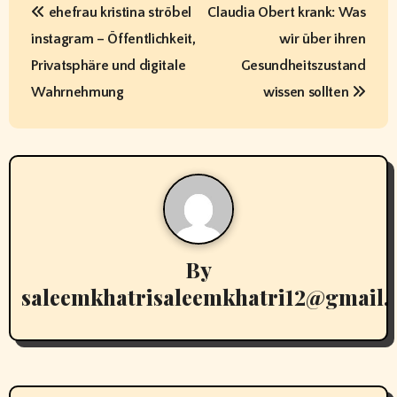
ehefrau kristina ströbel
Claudia Obert krank: Was
o
instagram – Öffentlichkeit,
wir über ihren
s
Privatsphäre und digitale
Gesundheitszustand
t
Wahrnehmung
wissen sollten
n
a
v
i
By
g
saleemkhatrisaleemkhatri12@gmail
a
t
i