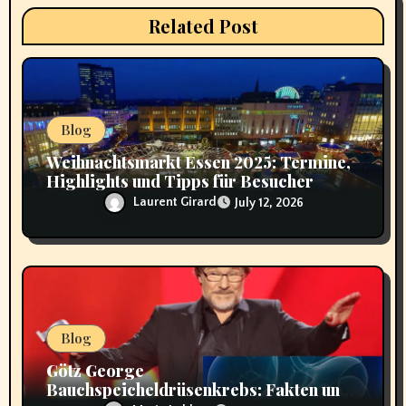
Related Post
o
n
Blog
Weihnachtsmarkt Essen 2025: Termine,
Highlights und Tipps für Besucher
Laurent Girard
July 12, 2026
Blog
Götz George
Bauchspeicheldrüsenkrebs: Fakten und