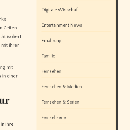
Digitale Wirtschaft
rke
Entertainment News
en Zeiten
ht isoliert
Ernährung
 mit ihrer
Familie
ang mit
Fernsehen
 in einer
Fernsehen & Medien
zur
Fernsehen & Serien
Fernsehserie
in ihre