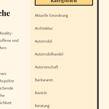
Kategorien
che
Aktuelle Einordnung
Architektur
 offene und
Automobil
chen
Automobilhandel
e
Autorenschaft
iews
Backwaren
 Aspekte
eichende
Basteln
che
ichkeit
Beratung