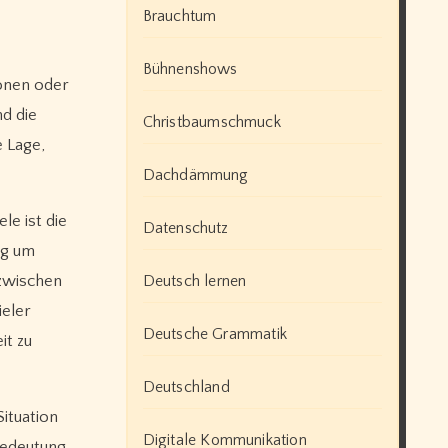
Brauchtum
Bühnenshows
onen oder
d die
Christbaumschmuck
e Lage,
Dachdämmung
le ist die
Datenschutz
ng um
 zwischen
Deutsch lernen
ieler
Deutsche Grammatik
it zu
Deutschland
ituation
Digitale Kommunikation
Bedeutung