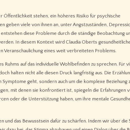
er Öffentlichkeit stehen, ein höheres Risiko für psychische
en geben viele von ihnen an, unter Angstzuständen, Depressi
 entstehen diese Probleme durch die ständige Beobachtung un
werden. In diesem Kontext wird Claudia Oberts gesundheitlich
hen Veranschaulichung eines weit verbreiteten Problems.
s Ruhms auf das individuelle Wohlbefinden zu sprechen. Für vie
doch halten nicht alle diesen Druck langfristig aus. Die Erzählu
chen Symptome geht, sondern auch um die komplexe Beziehung
en, mit denen sie konfrontiert ist, spiegeln die Erfahrungen v
rcen oder die Unterstützung haben, um ihre mentale Gesundhe
en und das Bewusstsein dafür zu schärfen. Indem wir über die S
ir dazu bei, das Stigma abzubauen und einen Dialog über die 