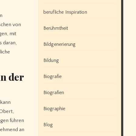
berufliche Inspiration
en
nschen von
Berühmtheit
gen, mit
s daran,
Bildgenerierung
liche
Bildung
n der
Biografie
Biografien
 kann
Biographie
 Obert,
ngen führen
Blog
unehmend an