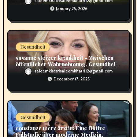
saleemkhatrisaleemkhatri12@gmail.com
January 25, 2026
Gesundheit
susanne steiger krankheit – Zwischen
öffentlicher Wahrnehmung, Gesundheit
und Verantwortung
saleemkhatrisaleemkhatri12@gmail.com
December 17, 2025
Gesundheit
constanze merz ärztin: Eine fiktive
Fallstudie über moderne Medizin,