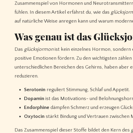
Zusammenspiel von Hormonen und Neurotransmittern en
fühlen. In diesem Artikel erfährst du, wie das
glücksjor
auf natürliche Weise anregen kann und warum modern
Was genau ist das Glücks
Das
glücksjormon
ist kein einzelnes Hormon, sondern 
positive Emotionen fördern. Zu den wichtigsten zählen
unterschiedlichen Bereichen des Gehirns, haben aber e
reduzieren.
Serotonin
reguliert Stimmung, Schlaf und Appetit.
Dopamin
ist das Motivations- und Belohnungshor
Endorphine
dämpfen Schmerz und erzeugen Glücks
Oxytocin
stärkt Bindung und Vertrauen zwischen
Das Zusammenspiel dieser Stoffe bildet den Kern des