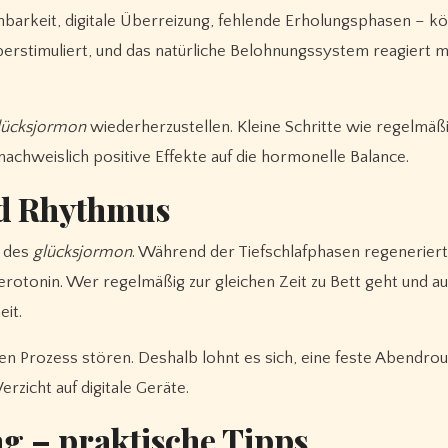
arkeit, digitale Überreizung, fehlende Erholungsphasen – kö
rstimuliert, und das natürliche Belohnungssystem reagiert m
lücksjormon
wiederherzustellen. Kleine Schritte wie regelmäß
chweislich positive Effekte auf die hormonelle Balance.
nd Rhythmus
g des
glücksjormon
. Während der Tiefschlafphasen regeneriert
otonin. Wer regelmäßig zur gleichen Zeit zu Bett geht und a
eit.
en Prozess stören. Deshalb lohnt es sich, eine feste Abendrou
rzicht auf digitale Geräte.
g – praktische Tipps