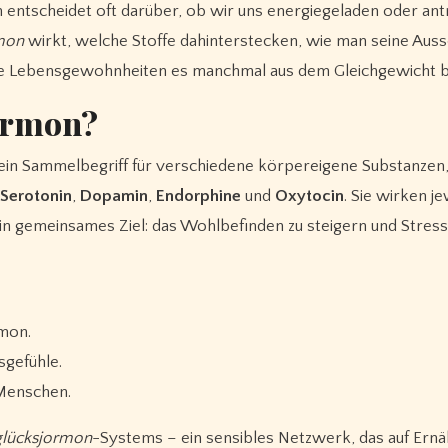
tscheidet oft darüber, ob wir uns energiegeladen oder ant
mon
wirkt, welche Stoffe dahinterstecken, wie man seine Aus
e Lebensgewohnheiten es manchmal aus dem Gleichgewicht b
jormon?
ein Sammelbegriff für verschiedene körpereigene Substanzen,
Serotonin
,
Dopamin
,
Endorphine
und
Oxytocin
. Sie wirken je
in gemeinsames Ziel: das Wohlbefinden zu steigern und Stress
mon.
gefühle.
 Menschen.
glücksjormon
-Systems – ein sensibles Netzwerk, das auf Ernä