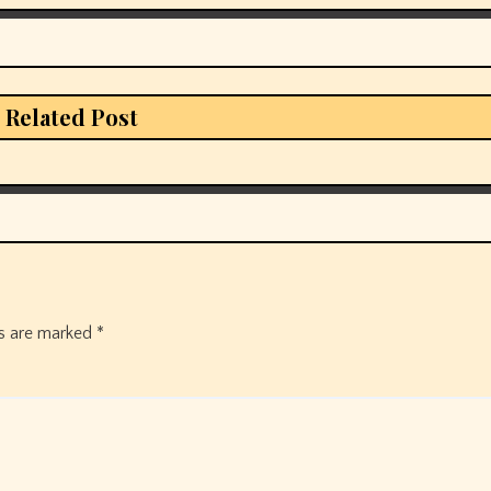
Related Post
ds are marked
*