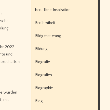
berufliche Inspiration
er
ische
Berühmtheit
klung
Bildgenerierung
ahr 2022.
Bildung
hte und
nerschaften
Biografie
Biografien
Biographie
kte wurden
, mit
Blog