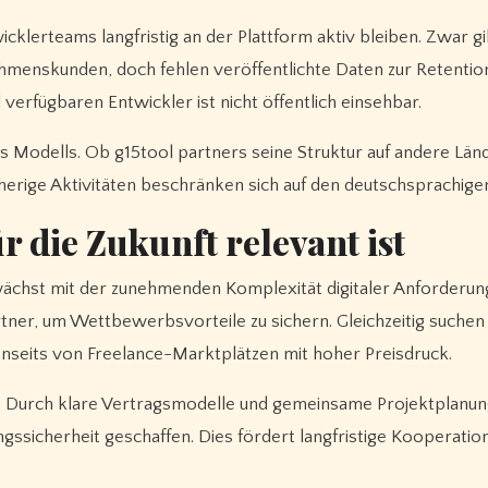
icklerteams langfristig an der Plattform aktiv bleiben. Zwar gi
ehmenskunden, doch fehlen veröffentlichte Daten zur Retentio
 verfügbaren Entwickler ist nicht öffentlich einsehbar.
des Modells. Ob g15tool partners seine Struktur auf andere Län
herige Aktivitäten beschränken sich auf den deutschsprachige
 die Zukunft relevant ist
ächst mit der zunehmenden Komplexität digitaler Anforderun
tner, um Wettbewerbsvorteile zu sichern. Gleichzeitig suchen
 jenseits von Freelance-Marktplätzen mit hoher Preisdruck.
g. Durch klare Vertragsmodelle und gemeinsame Projektplanun
gssicherheit geschaffen. Dies fördert langfristige Kooperatio