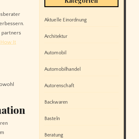
Kategorien
nsberater
Aktuelle Einordnung
erbessern.
 partners
Architektur
 How It
Automobil
Automobilhandel
 sowohl
Autorenschaft
Backwaren
mation
Basteln
eren
em
Beratung