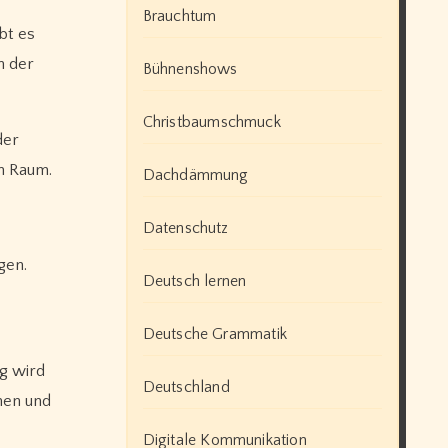
Brauchtum
bt es
n der
Bühnenshows
Christbaumschmuck
der
n Raum.
Dachdämmung
Datenschutz
gen.
Deutsch lernen
Deutsche Grammatik
g wird
Deutschland
nen und
Digitale Kommunikation