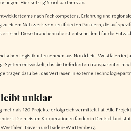
sungen. Hier setzt g15tool partners an.
ntwicklerteams nach Fachkompetenz, Erfahrung und regional
u einem Netzwerk von zertifizierten Partnern, die auf spezif
siert sind. Diese Branchennähe ist entscheidend für die Entwic
tändischen Logistikunternehmen aus Nordrhein-Westfalen im J
ng-System entwickelt, das die Lieferketten transparenter mac
lge tragen dazu bei, das Vertrauen in externe Technologiepart
bleibt unklar
ng mehr als 120 Projekte erfolgreich vermittelt hat. Alle Proje
ntiert. Die meisten Kooperationen fanden in Deutschland statt
-Westfalen, Bayern und Baden-Württemberg.