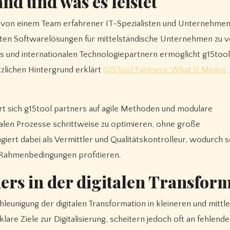
nd und was es leistet
1 von einem Team erfahrener IT-Spezialisten und Unternehme
rten Softwarelösungen für mittelständische Unternehmen zu v
 und internationalen Technologiepartnern ermöglicht g15tool
zlichen Hintergrund erklärt
G15Tool Partners: What It Means,
ert sich g15tool partners auf agile Methoden und modulare
talen Prozesse schrittweise zu optimieren, ohne große
ngiert dabei als Vermittler und Qualitätskontrolleur, wodurch
 Rahmenbedingungen profitieren.
ners in der digitalen Transfor
chleunigung der digitalen Transformation in kleineren und mittl
are Ziele zur Digitalisierung, scheitern jedoch oft an fehlend