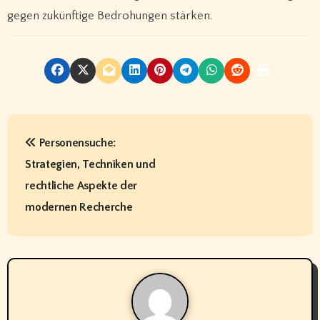
gegen zukünftige Bedrohungen stärken.
P
Personensuche:
o
Strategien, Techniken und
s
rechtliche Aspekte der
t
modernen Recherche
n
a
v