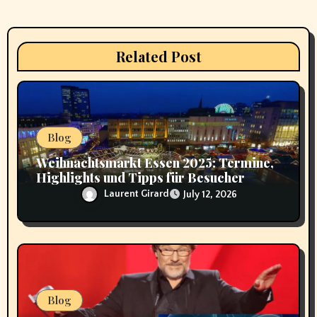
t
i
Related Post
o
n
Blog
Weihnachtsmarkt Essen 2025: Termine,
Highlights und Tipps für Besucher
Laurent Girard
July 12, 2026
Blog