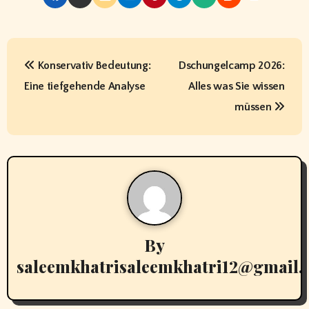
P
Konservativ Bedeutung:
Dschungelcamp 2026:
o
Eine tiefgehende Analyse
Alles was Sie wissen
s
müssen
t
n
a
v
By
i
saleemkhatrisaleemkhatri12@gmail
g
a