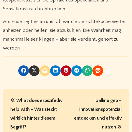
Respekt lässt sich die Spirale aus Spekulation und
Sensationslust durchbrechen.
Am Ende liegt es an uns, ob wir die Gerüchteküche weiter
anheizen oder helfen, sie abzukühlen. Die Wahrheit mag
manchmal leiser klingen – aber sie verdient, gehört zu
werden.
P
What does esoszifediv
ballino geo –
o
help with – Was steckt
Innovationspotenzial
s
wirklich hinter diesem
entdecken und effektiv
t
Begriff?
nutzen