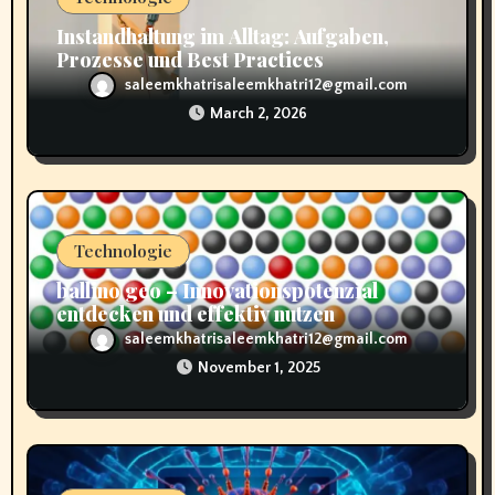
Instandhaltung im Alltag: Aufgaben,
Prozesse und Best Practices
saleemkhatrisaleemkhatri12@gmail.com
March 2, 2026
Technologie
ballino geo – Innovationspotenzial
entdecken und effektiv nutzen
saleemkhatrisaleemkhatri12@gmail.com
November 1, 2025