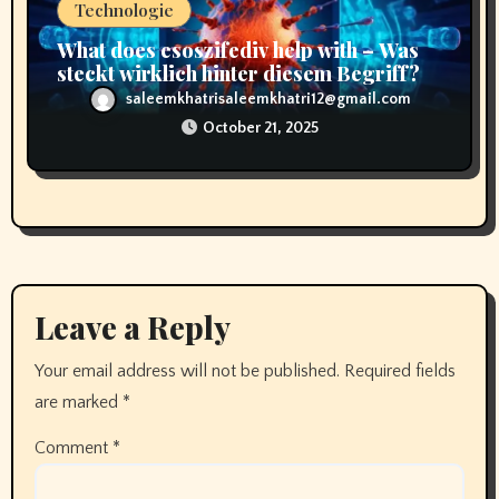
Technologie
What does esoszifediv help with – Was
steckt wirklich hinter diesem Begriff?
saleemkhatrisaleemkhatri12@gmail.com
October 21, 2025
Leave a Reply
Your email address will not be published.
Required fields
are marked
*
Comment
*