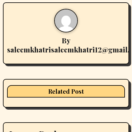
By
saleemkhatrisaleemkhatri12@gmail
Related Post