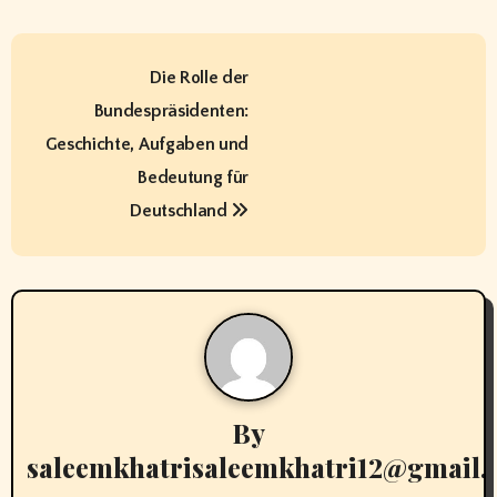
P
Die Rolle der
o
Bundespräsidenten:
s
Geschichte, Aufgaben und
t
Bedeutung für
Deutschland
n
a
v
i
g
By
a
saleemkhatrisaleemkhatri12@gmail