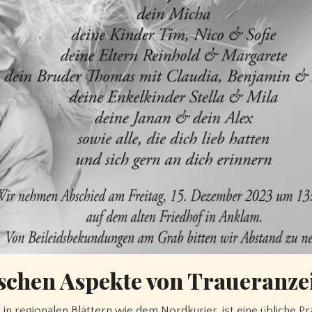
ischen Aspekte von Traueranze
in regionalen Blättern wie dem Nordkurier, ist eine übliche Pr