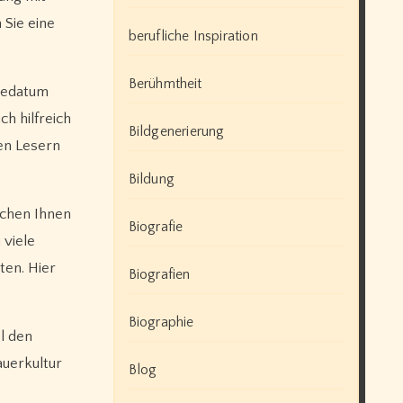
 Sie eine
berufliche Inspiration
Berühmtheit
bedatum
h hilfreich
Bildgenerierung
den Lesern
Bildung
schen Ihnen
Biografie
 viele
ten. Hier
Biografien
Biographie
l den
auerkultur
Blog