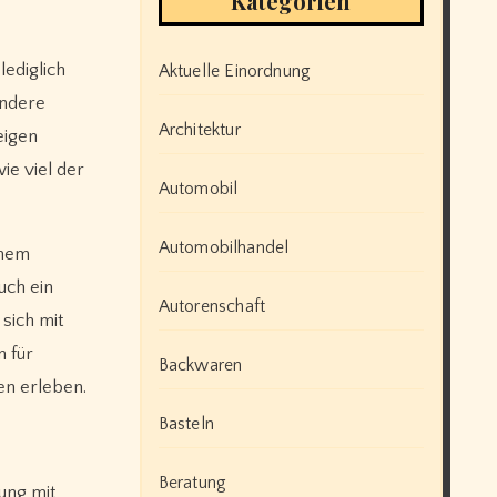
Kategorien
lediglich
Aktuelle Einordnung
Andere
Architektur
eigen
ie viel der
Automobil
Automobilhandel
inem
uch ein
Autorenschaft
sich mit
 für
Backwaren
en erleben.
Basteln
Beratung
lung mit