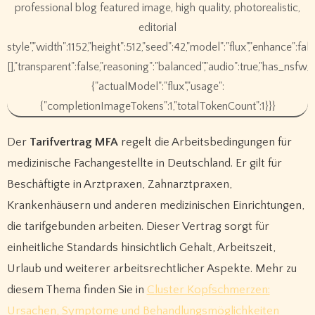
professional blog featured image, high quality, photorealistic,
editorial
style","width":1152,"height":512,"seed":42,"model":"flux","enhance":fa
[],"transparent":false,"reasoning":"balanced","audio":true,"has_nsfw_
{"actualModel":"flux","usage":
{"completionImageTokens":1,"totalTokenCount":1}}}
Der
Tarifvertrag MFA
regelt die Arbeitsbedingungen für
medizinische Fachangestellte in Deutschland. Er gilt für
Beschäftigte in Arztpraxen, Zahnarztpraxen,
Krankenhäusern und anderen medizinischen Einrichtungen,
die tarifgebunden arbeiten. Dieser Vertrag sorgt für
einheitliche Standards hinsichtlich Gehalt, Arbeitszeit,
Urlaub und weiterer arbeitsrechtlicher Aspekte. Mehr zu
diesem Thema finden Sie in
Cluster Kopfschmerzen:
Ursachen, Symptome und Behandlungsmöglichkeiten