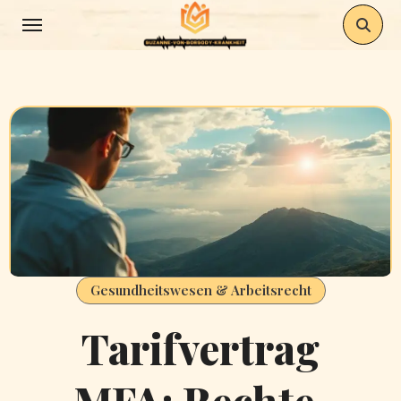
Skip
to
content
Gesundheitswesen & Arbeitsrecht
Tarifvertrag
MFA: Rechte,