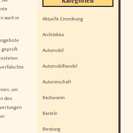
Kategorien
ente
n auch in
Aktuelle Einordnung
Architektur
tangebote
 geprüft.
Automobil
testeten
Automobilhandel
verfälschte
Autorenschaft
ienen, um
Backwaren
en den
ewertungen
Basteln
rer
Beratung