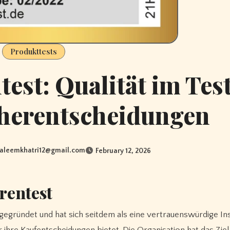
Produkttests
test: Qualität im Tes
cherentscheidungen
saleemkhatri12@gmail.com
February 12, 2026
rentest
gegründet und hat sich seitdem als eine vertrauenswürdige Ins
 ihre Kaufentscheidungen bietet. Die Organisation hat das Ziel,