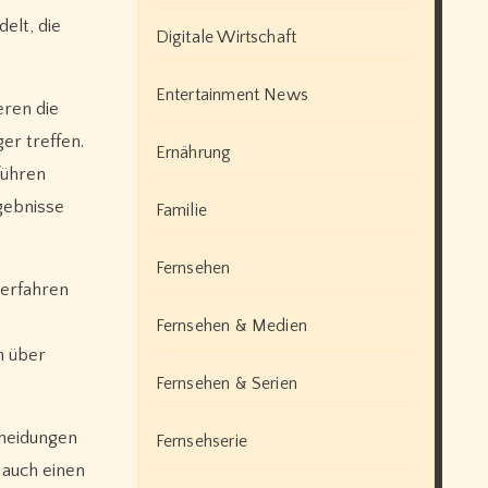
elt, die
Digitale Wirtschaft
Entertainment News
eren die
er treffen.
Ernährung
führen
gebnisse
Familie
Fernsehen
 erfahren
Fernsehen & Medien
h über
Fernsehen & Serien
cheidungen
Fernsehserie
 auch einen