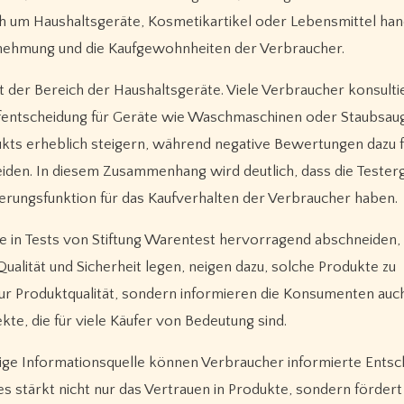
h um Haushaltsgeräte, Kosmetikartikel oder Lebensmittel hand
nehmung und die Kaufgewohnheiten der Verbraucher.
st der Bereich der Haushaltsgeräte. Viele Verbraucher konsulti
ufentscheidung für Geräte wie Waschmaschinen oder Staubsaug
dukts erheblich steigern, während negative Bewertungen dazu 
eiden. In diesem Zusammenhang wird deutlich, dass die Tester
uerungsfunktion für das Kaufverhalten der Verbraucher haben.
die in Tests von Stiftung Warentest hervorragend abschneiden,
ualität und Sicherheit legen, neigen dazu, solche Produkte zu
zur Produktqualität, sondern informieren die Konsumenten auc
te, die für viele Käufer von Bedeutung sind.
sige Informationsquelle können Verbraucher informierte Ents
ies stärkt nicht nur das Vertrauen in Produkte, sondern fördert