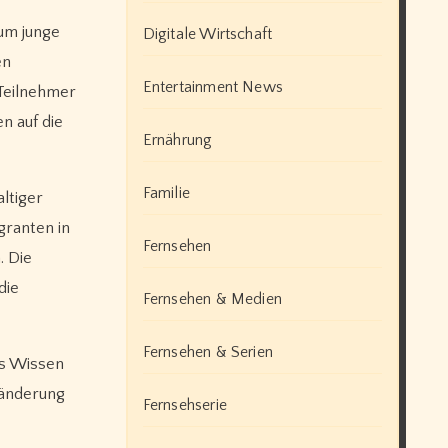
 um junge
Digitale Wirtschaft
en
Entertainment News
 Teilnehmer
n auf die
Ernährung
Familie
ltiger
granten in
Fernsehen
. Die
die
Fernsehen & Medien
Fernsehen & Serien
es Wissen
ränderung
Fernsehserie