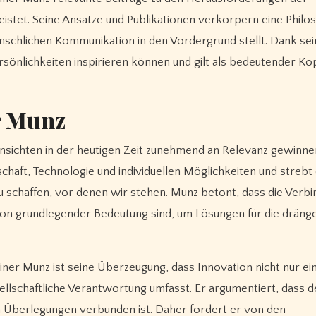
leistet. Seine Ansätze und Publikationen verkörpern eine Philos
enschlichen Kommunikation in den Vordergrund stellt. Dank se
önlichkeiten inspirieren können und gilt als bedeutender Kop
r Munz
nsichten in der heutigen Zeit zunehmend an Relevanz gewinne
haft, Technologie und individuellen Möglichkeiten und strebt 
zu schaffen, vor denen wir stehen. Munz betont, dass die Verb
von grundlegender Bedeutung sind, um Lösungen für die drän
iner Munz ist seine Überzeugung, dass Innovation nicht nur ei
ellschaftliche Verantwortung umfasst. Er argumentiert, dass d
en Überlegungen verbunden ist. Daher fordert er von den