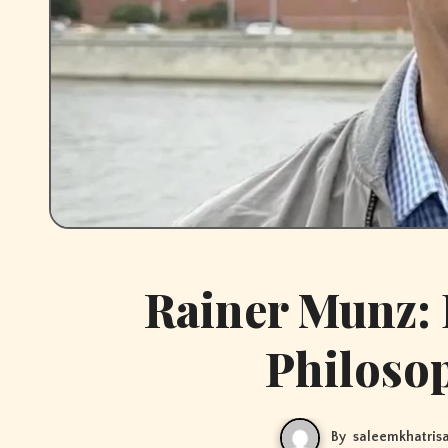
Rainer Munz: 
Philosop
By
saleemkhatris