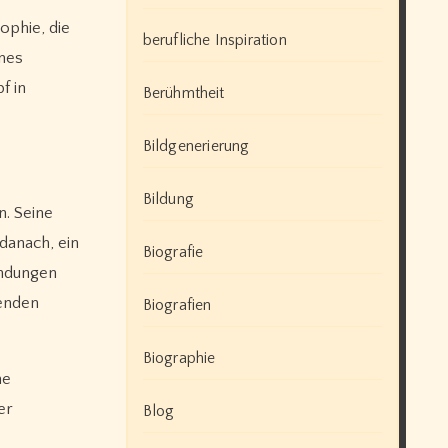
ophie, die
berufliche Inspiration
ines
f in
Berühmtheit
Bildgenerierung
Bildung
n. Seine
danach, ein
Biografie
indungen
genden
Biografien
Biographie
ne
er
Blog