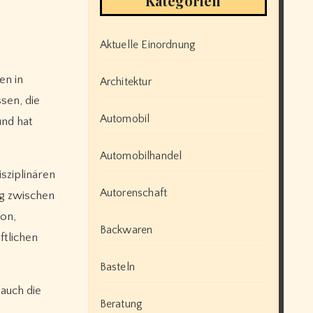
Kategorien
Aktuelle Einordnung
en in
Architektur
sen, die
Automobil
und hat
Automobilhandel
isziplinären
Autorenschaft
og zwischen
ion,
Backwaren
ftlichen
Basteln
auch die
Beratung