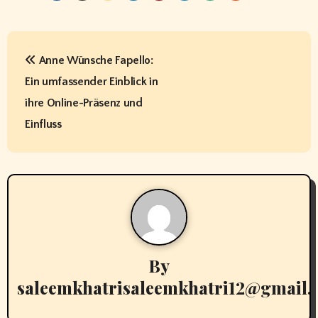
P
Anne Wünsche Fapello:
o
Ein umfassender Einblick in
s
ihre Online-Präsenz und
t
Einfluss
n
a
v
i
By
g
saleemkhatrisaleemkhatri12@gmail
a