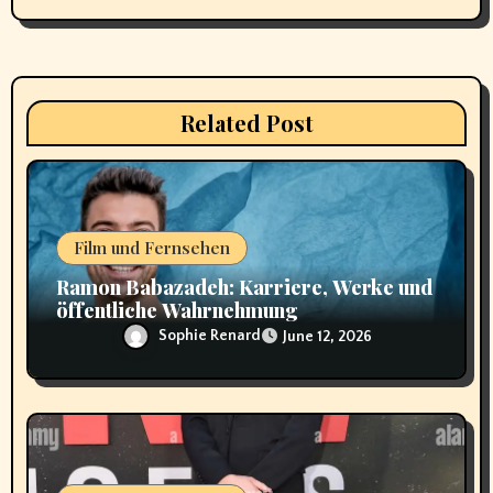
a
t
i
Related Post
o
n
Film und Fernsehen
Ramon Babazadeh: Karriere, Werke und
öffentliche Wahrnehmung
Sophie Renard
June 12, 2026