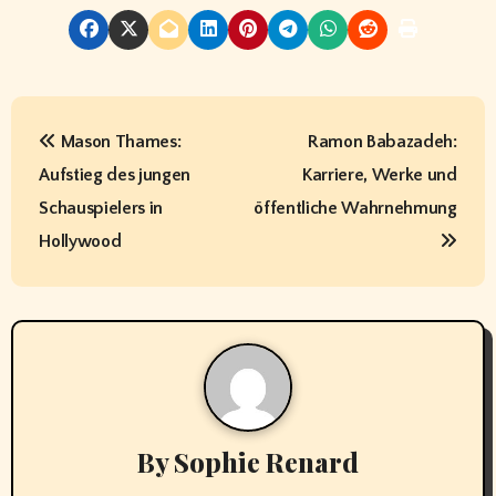
P
Mason Thames:
Ramon Babazadeh:
o
Aufstieg des jungen
Karriere, Werke und
s
Schauspielers in
öffentliche Wahrnehmung
t
Hollywood
n
a
v
i
By
Sophie Renard
g