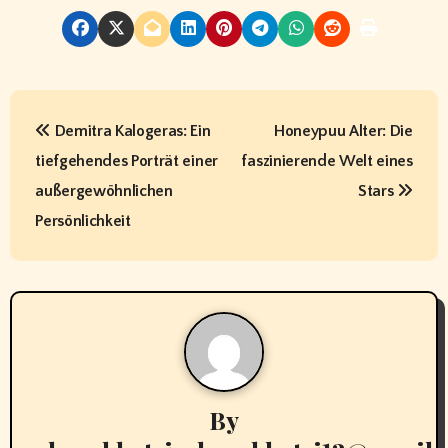
P
Demitra Kalogeras: Ein
Honeypuu Alter: Die
o
tiefgehendes Porträt einer
faszinierende Welt eines
s
außergewöhnlichen
Stars
t
Persönlichkeit
n
a
v
i
By
g