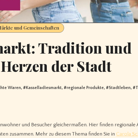
Märkte und Gemeinschaften
arkt: Tradition und
m Herzen der Stadt
hte Waren
, #
Kasselladiesmarkt
, #
regionale Produkte
, #
Stadtleben
, #
T
 Einwohner und Besucher gleichermaßen. Hier finden regionale 
täten zusammen. Mehr zu diesem Thema finden Sie in
Carola Sc