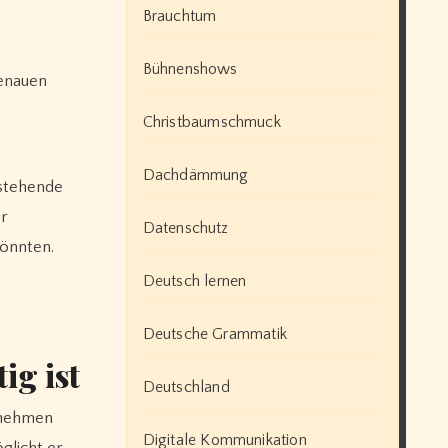
Brauchtum
Bühnenshows
genauen
Christbaumschmuck
Dachdämmung
estehende
er
Datenschutz
könnten.
Deutsch lernen
Deutsche Grammatik
ig ist
Deutschland
ernehmen
Digitale Kommunikation