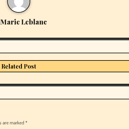
y
Marie Leblanc
Related Post
ds are marked
*