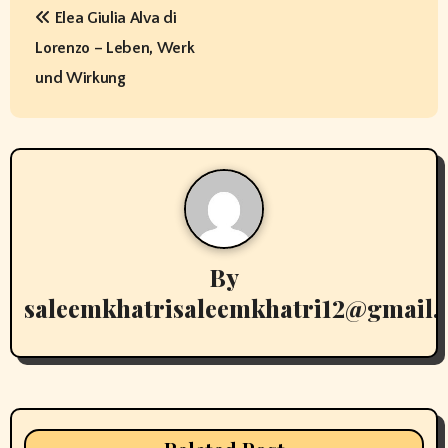
Elea Giulia Alva di
o
Lorenzo – Leben, Werk
s
und Wirkung
t
n
a
v
By
i
saleemkhatrisaleemkhatri12@gmail
g
a
t
i