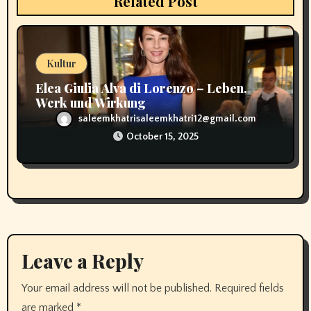
Related Post
o
n
Kultur
Elea Giulia Alva di Lorenzo – Leben,
Werk und Wirkung
saleemkhatrisaleemkhatri12@gmail.com
October 15, 2025
Leave a Reply
Your email address will not be published.
Required fields
are marked
*