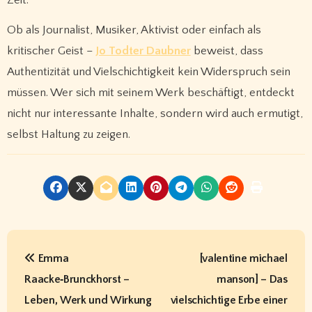
Zeit.
Ob als Journalist, Musiker, Aktivist oder einfach als
kritischer Geist –
Jo Todter Daubner
beweist, dass
Authentizität und Vielschichtigkeit kein Widerspruch sein
müssen. Wer sich mit seinem Werk beschäftigt, entdeckt
nicht nur interessante Inhalte, sondern wird auch ermutigt,
selbst Haltung zu zeigen.
P
Emma
[valentine michael
o
Raacke‑Brunckhorst –
manson] – Das
s
Leben, Werk und Wirkung
vielschichtige Erbe einer