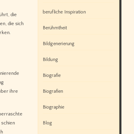
berufliche Inspiration
hrt, die
en, die sich
Berühmtheit
rken.
Bildgenerierung
Bildung
inierende
Biografie
ng
Biografien
über ihre
Biographie
überraschte
Blog
 schien
ch