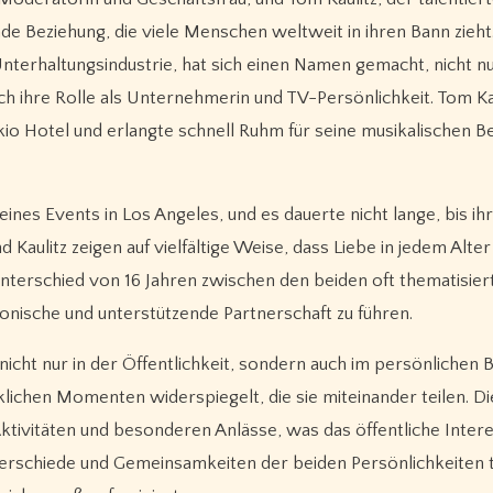
de Beziehung, die viele Menschen weltweit in ihren Bann zieht
 Unterhaltungsindustrie, hat sich einen Namen gemacht, nicht n
 ihre Rolle als Unternehmerin und TV-Persönlichkeit. Tom Ka
kio Hotel und erlangte schnell Ruhm für seine musikalischen B
nes Events in Los Angeles, und es dauerte nicht lange, bis ih
Kaulitz zeigen auf vielfältige Weise, dass Liebe in jedem Alter
sunterschied von 16 Jahren zwischen den beiden oft thematisiert
onische und unterstützende Partnerschaft zu führen.
icht nur in der Öffentlichkeit, sondern auch im persönlichen B
klichen Momenten widerspiegelt, die sie miteinander teilen. D
 Aktivitäten und besonderen Anlässe, was das öffentliche Inter
nterschiede und Gemeinsamkeiten der beiden Persönlichkeiten 