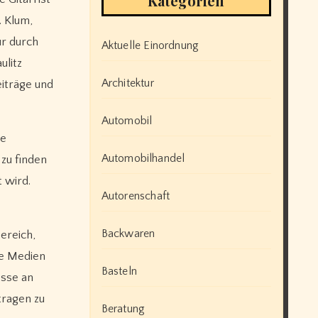
Kategorien
. Klum,
ur durch
Aktuelle Einordnung
ulitz
Architektur
eiträge und
Automobil
re
Automobilhandel
 zu finden
 wird.
Autorenschaft
Backwaren
ereich,
ie Medien
Basteln
esse an
tragen zu
Beratung