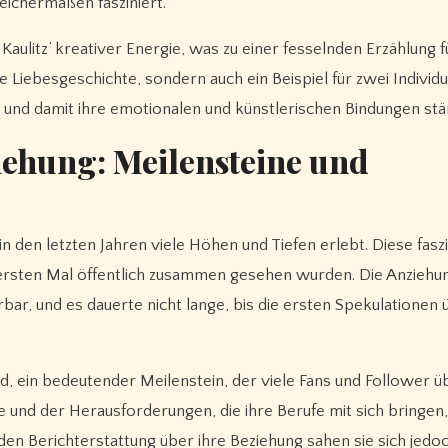
leichermaßen fasziniert.
aulitz’ kreativer Energie, was zu einer fesselnden Erzählung fü
ine Liebesgeschichte, sondern auch ein Beispiel für zwei Individu
n und damit ihre emotionalen und künstlerischen Bindungen stä
iehung: Meilensteine und
n den letzten Jahren viele Höhen und Tiefen erlebt. Diese fasz
m ersten Mal öffentlich zusammen gesehen wurden. Die Anziehu
, und es dauerte nicht lange, bis die ersten Spekulationen 
nd, ein bedeutender Meilenstein, der viele Fans und Follower 
e und der Herausforderungen, die ihre Berufe mit sich bringen,
nden Berichterstattung über ihre Beziehung sahen sie sich jedo