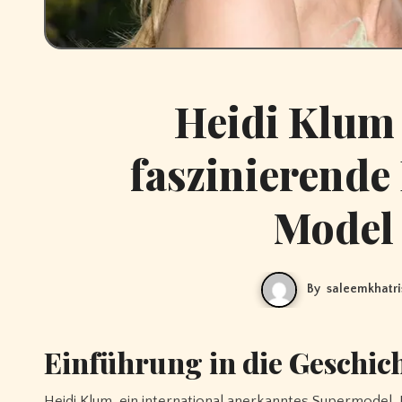
Heidi Klum 
faszinierende
Model
By
saleemkhatr
Einführung in die Geschic
Heidi Klum, ein international anerkanntes Supermodel, Moderatorin und Geschäftsfrau, und Tom Kaulitz, der talentierte Gitarrist