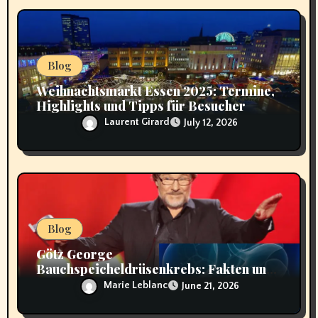
n
Blog
Weihnachtsmarkt Essen 2025: Termine,
Highlights und Tipps für Besucher
Laurent Girard
July 12, 2026
Blog
Götz George
Bauchspeicheldrüsenkrebs: Fakten und
Hintergründe
Marie Leblanc
June 21, 2026