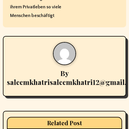
s
ihrem Privatleben so viele
t
Menschen beschäftigt
n
a
v
i
By
g
saleemkhatrisaleemkhatri12@gmail
a
t
i
Related Post
o