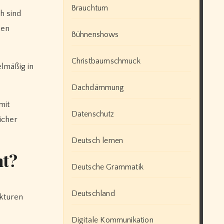
Brauchtum
h sind
hen
Bühnenshows
Christbaumschmuck
elmäßig in
Dachdämmung
mit
Datenschutz
icher
Deutsch lernen
nt?
Deutsche Grammatik
Deutschland
ukturen
Digitale Kommunikation