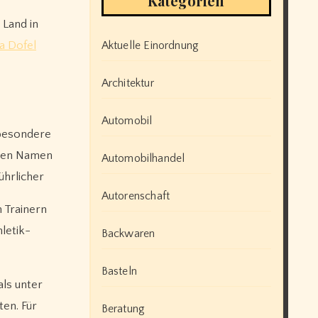
Kategorien
 Land in
Aktuelle Einordnung
ja Dofel
Architektur
Automobil
nsbesondere
inen Namen
Automobilhandel
hrlicher
Autorenschaft
n Trainern
letik-
Backwaren
Basteln
als unter
en. Für
Beratung