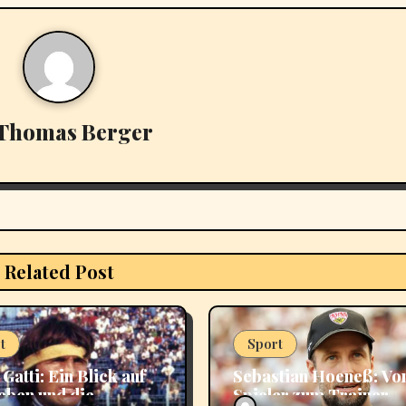
Thomas Berger
Related Post
t
Sport
Gatti: Ein Blick auf
Sebastian Hoeneß: V
eben und die
Spieler zum Trainer –