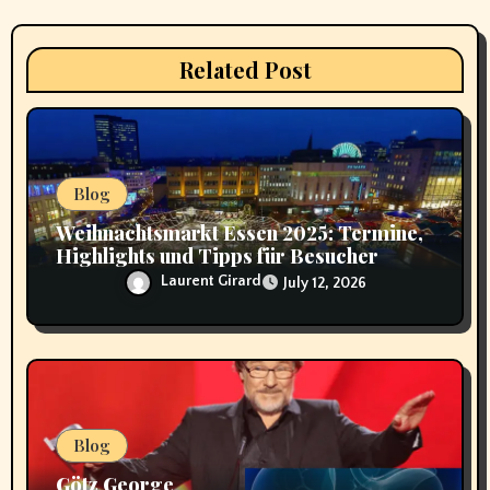
i
Related Post
o
n
Blog
Weihnachtsmarkt Essen 2025: Termine,
Highlights und Tipps für Besucher
Laurent Girard
July 12, 2026
Blog
Götz George