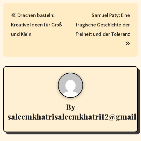
P
Drachen basteln:
Samuel Paty: Eine
o
Kreative Ideen für Groß
tragische Geschichte der
s
und Klein
Freiheit und der Toleranz
t
n
a
v
i
By
g
saleemkhatrisaleemkhatri12@gmail
a
t