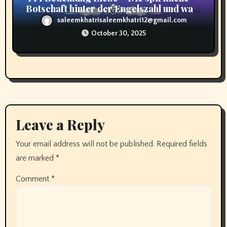
Botschaft hinter der Engelszahl und was
sie für dein Herz bedeutet
saleemkhatrisaleemkhatri12@gmail.com
October 30, 2025
Leave a Reply
Your email address will not be published.
Required fields
are marked
*
Comment
*