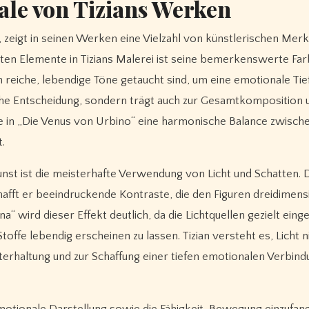
le von Tizians Werken
 zeigt in seinen Werken eine Vielzahl von künstlerischen Merk
igsten Elemente in Tizians Malerei ist seine bemerkenswerte Far
n reiche, lebendige Töne getaucht sind, um eine emotionale Tie
sche Entscheidung, sondern trägt auch zur Gesamtkomposition 
e in „Die Venus von Urbino“ eine harmonische Balance zwische
.
unst ist die meisterhafte Verwendung von Licht und Schatten. 
afft er beeindruckende Kontraste, die den Figuren dreidimens
“ wird dieser Effekt deutlich, da die Lichtquellen gezielt eing
offe lebendig erscheinen zu lassen. Tizian versteht es, Licht ni
nterhaltung und zur Schaffung einer tiefen emotionalen Verbin
otionale Darstellung sowie die Fähigkeit, Bewegung einzufang