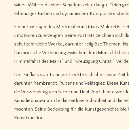
wider. Während seiner Schaffenszeit erlangte Tizian g
lebendiger Farben und dynamischer Kompositionstechn
Ein herausragendes Merkmal von Tizians Malerei ist se
Emotionen zu erzeugen. Seine Porträts zeichnen sich dur
schuf zahlreiche Werke, darunter religiöse Themen, hi
harmonische Verbindung zwischen dem Menschlichen un
Himmelfahrt der Maria” und “Kreuzigung Christi”, verd
Der Einfluss von Tizian erstreckte sich über seine Zeit 
darunter Rembrandt, Rubens und Velázquez. Diese Küns
die Verwendung von Farbe und Licht. Auch heute werd
Kunstliebhaber an, die die zeitlose Schönheit und die 
möchten. Seine Bedeutung für die Kunstgeschichte blei
Kunsttradition.