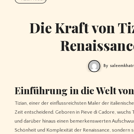
Die Kraft von Ti
Renaissance
By
saleemkhatr
Einführung in die Welt von
Tizian, einer der einflussreichsten Maler der italienischen Renaissance, lebte von ca. 1488 bis 1576 und prägte die Kunst seiner
Zeit entscheidend. Geboren in Pieve di Cadore, wuchs Ti
und darüber hinaus einen bemerkenswerten Aufschwung 
Schönheit und Komplexität der Renaissance, sondern s