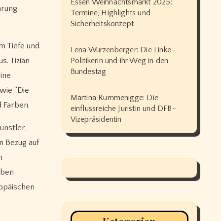
Essen Weihnachtsmarkt 2025:
hrung
Termine, Highlights und
Sicherheitskonzept
m Tiefe und
Lena Wurzenberger: Die Linke-
s. Tizian
Politikerin und ihr Weg in den
Bundestag
ine
wie “Die
Martina Rummenigge: Die
d Farben.
einflussreiche Juristin und DFB-
Vizepräsidentin
ünstler,
n Bezug auf
n
eben
ropäischen