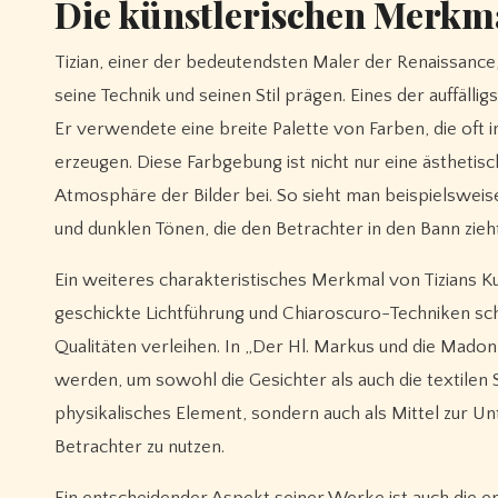
Die künstlerischen Merkma
Tizian, einer der bedeutendsten Maler der Renaissance,
seine Technik und seinen Stil prägen. Eines der auffäll
Er verwendete eine breite Palette von Farben, die oft i
erzeugen. Diese Farbgebung ist nicht nur eine ästheti
Atmosphäre der Bilder bei. So sieht man beispielsweis
und dunklen Tönen, die den Betrachter in den Bann zieht
Ein weiteres charakteristisches Merkmal von Tizians K
geschickte Lichtführung und Chiaroscuro-Techniken sch
Qualitäten verleihen. In „Der Hl. Markus und die Madonna
werden, um sowohl die Gesichter als auch die textilen St
physikalisches Element, sondern auch als Mittel zur U
Betrachter zu nutzen.
Ein entscheidender Aspekt seiner Werke ist auch die em