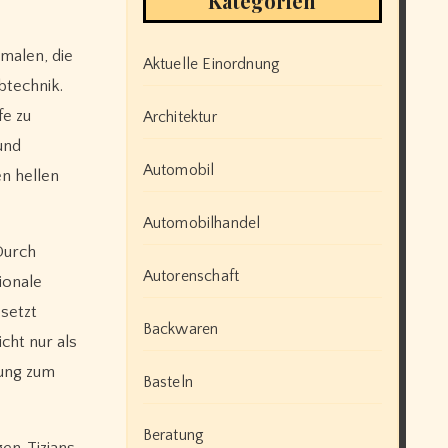
Kategorien
malen, die
Aktuelle Einordnung
btechnik.
fe zu
Architektur
und
Automobil
n hellen
Automobilhandel
Durch
Autorenschaft
ionale
esetzt
Backwaren
cht nur als
dung zum
Basteln
Beratung
en. Tizians