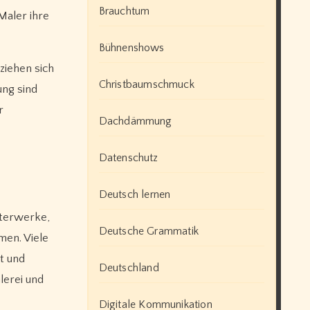
Brauchtum
Maler ihre
Bühnenshows
ziehen sich
Christbaumschmuck
ung sind
r
Dachdämmung
Datenschutz
Deutsch lernen
isterwerke,
Deutsche Grammatik
men. Viele
t und
Deutschland
lerei und
Digitale Kommunikation