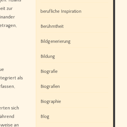
eit zur
berufliche Inspiration
einander
getragen,
Berühmtheit
Bildgenerierung
Bildung
ue
Biografie
tegriert als
rfassen,
Biografien
Biographie
erten sich
Während
Blog
sweise an