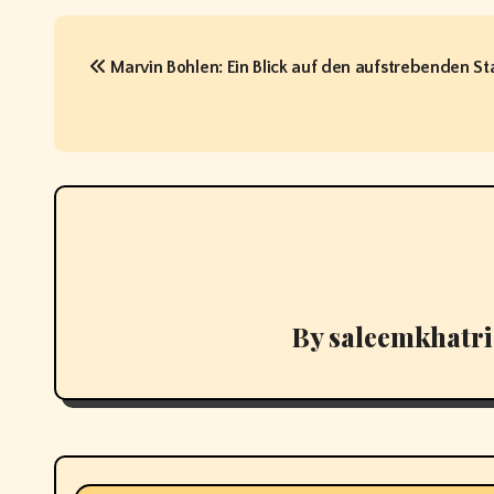
P
Marvin Bohlen: Ein Blick auf den aufstrebenden St
o
s
t
n
a
v
By
saleemkhatr
i
g
a
t