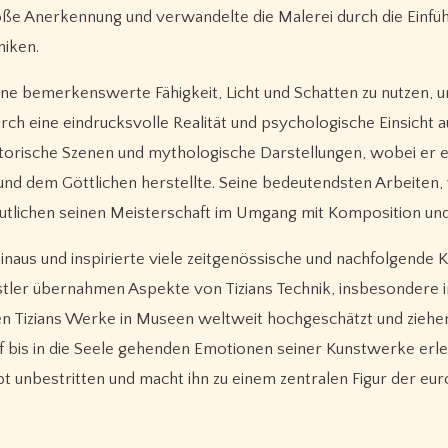
roße Anerkennung und verwandelte die Malerei durch die Einfü
iken.
ine bemerkenswerte Fähigkeit, Licht und Schatten zu nutzen, u
ch eine eindrucksvolle Realität und psychologische Einsicht au
storische Szenen und mythologische Darstellungen, wobei er e
d dem Göttlichen herstellte. Seine bedeutendsten Arbeiten, 
eutlichen seinen Meisterschaft im Umgang mit Komposition un
hinaus und inspirierte viele zeitgenössische und nachfolgende K
tler übernahmen Aspekte von Tizians Technik, insbesondere i
en Tizians Werke in Museen weltweit hochgeschätzt und ziehe
tief bis in die Seele gehenden Emotionen seiner Kunstwerke erl
bt unbestritten und macht ihn zu einem zentralen Figur der eu