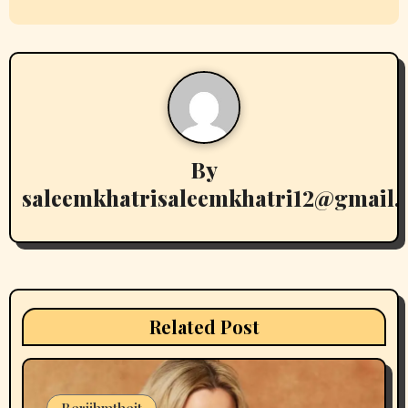
t
n
a
v
By
i
saleemkhatrisaleemkhatri12@gmail
g
a
t
i
Related Post
o
n
Berühmtheit