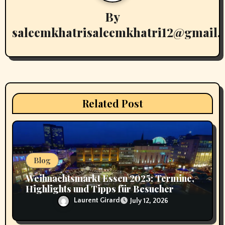
i
By
g
saleemkhatrisaleemkhatri12@gmail
a
t
i
Related Post
o
n
Blog
Weihnachtsmarkt Essen 2025: Termine,
Highlights und Tipps für Besucher
Laurent Girard
July 12, 2026