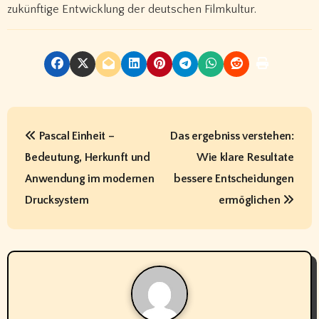
zukünftige Entwicklung der deutschen Filmkultur.
P
Pascal Einheit –
Das ergebniss verstehen:
o
Bedeutung, Herkunft und
Wie klare Resultate
s
Anwendung im modernen
bessere Entscheidungen
t
Drucksystem
ermöglichen
n
a
v