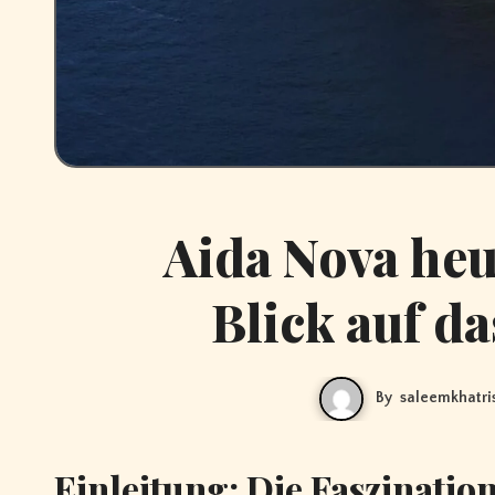
Aida Nova heu
Blick auf d
By
saleemkhatri
Einleitung: Die Faszinatio