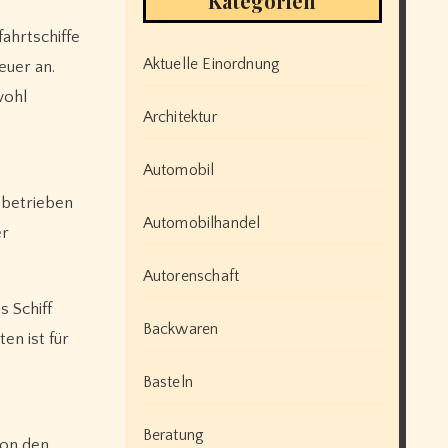
Kategorien
fahrtschiffe
Aktuelle Einordnung
euer an.
wohl
Architektur
Automobil
) betrieben
Automobilhandel
er
Autorenschaft
s Schiff
Backwaren
en ist für
Basteln
Beratung
Von den