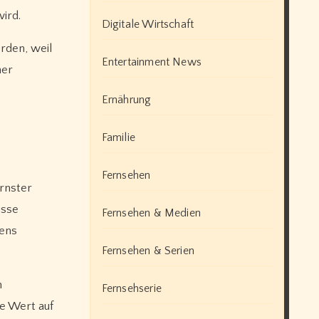
ird.
Digitale Wirtschaft
rden, weil
Entertainment News
ner
Ernährung
Familie
Fernsehen
ernster
isse
Fernsehen & Medien
dens
Fernsehen & Serien
n
Fernsehserie
ie Wert auf