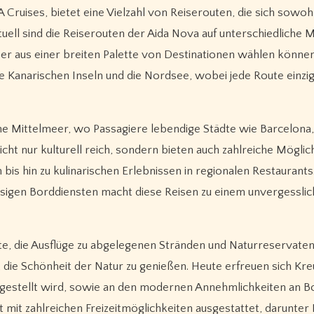
A Cruises, bietet eine Vielzahl von Reiserouten, die sich sowoh
Aktuell sind die Reiserouten der Aida Nova auf unterschiedliche
er aus einer breiten Palette von Destinationen wählen können
e Kanarischen Inseln und die Nordsee, wobei jede Route einzig
che Mittelmeer, wo Passagiere lebendige Städte wie Barcelona
ht nur kulturell reich, sondern bieten auch zahlreiche Möglic
is hin zu kulinarischen Erlebnissen in regionalen Restaurants
sigen Borddiensten macht diese Reisen zu einem unvergessli
ote, die Ausflüge zu abgelegenen Stränden und Naturreservate
, die Schönheit der Natur zu genießen. Heute erfreuen sich Kre
gestellt wird, sowie an den modernen Annehmlichkeiten an Bo
 mit zahlreichen Freizeitmöglichkeiten ausgestattet, darunter 