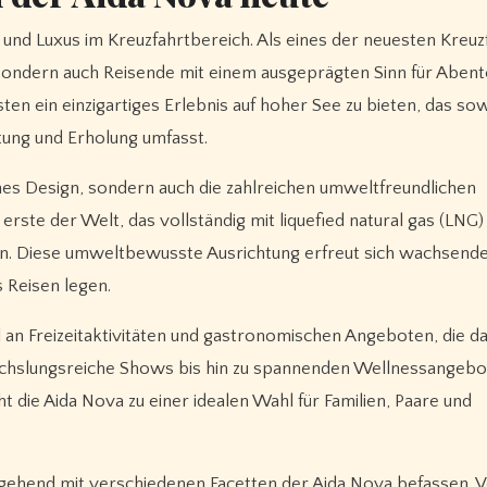
 und Luxus im Kreuzfahrtbereich. Als eines der neuesten Kreuz
, sondern auch Reisende mit einem ausgeprägten Sinn für Abent
ten ein einzigartiges Erlebnis auf hoher See zu bieten, das so
ltung und Erholung umfasst.
nes Design, sondern auch die zahlreichen umweltfreundlichen
as erste der Welt, das vollständig mit liquefied natural gas (LNG
en. Diese umweltbewusste Ausrichtung erfreut sich wachsend
s Reisen legen.
l an Freizeitaktivitäten und gastronomischen Angeboten, die da
echslungsreiche Shows bis hin zu spannenden Wellnessangebot
 die Aida Nova zu einer idealen Wahl für Familien, Paare und
ingehend mit verschiedenen Facetten der Aida Nova befassen. 