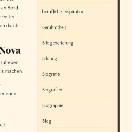
n an Bord
berufliche Inspiration
ernster
ten durch
Berühmtheit
Bildgenerierung
 Nova
Bildung
orzuheben
nis machen.
Biografie
n
Biografien
hiedenen
Biographie
Blog
it.