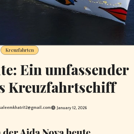
Kreuzfahrten
te: Ein umfassender
as Kreuzfahrtschiff
saleemkhatri12@gmail.com
January 12, 2026
n der Aida Nova heute