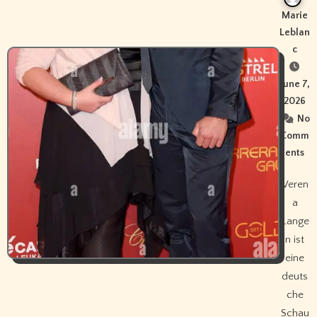
Marie
Leblan
c
June 7,
2026
No
Comm
ents
Veren
a
Lange
n ist
eine
deuts
che
Schau