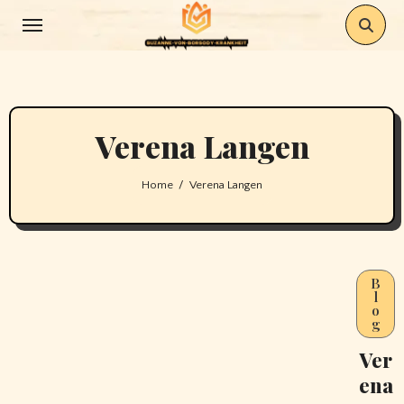
Skip
to
content
Verena Langen
Home
Verena Langen
B
l
o
g
Ver
ena