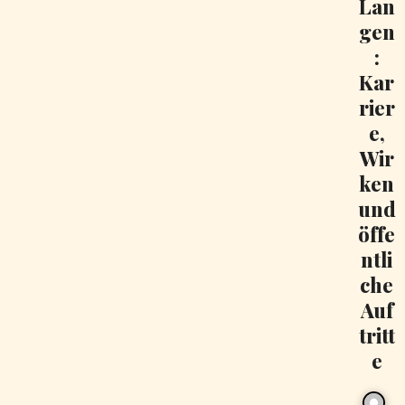
Lan
gen
:
Kar
rier
e,
Wir
ken
und
öffe
ntli
che
Auf
tritt
e